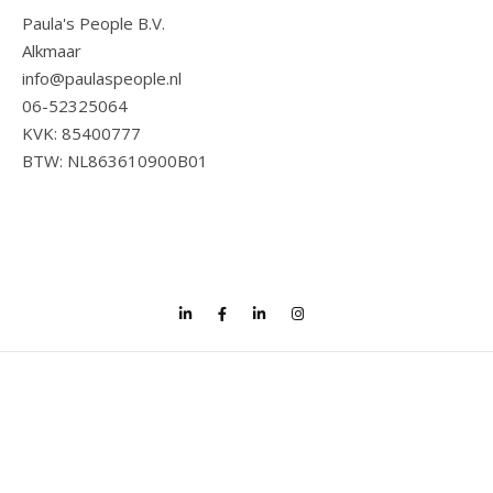
Paula's People B.V.
Alkmaar
info@paulaspeople.nl
06-52325064
KVK: 85400777
BTW: NL863610900B01